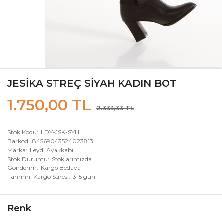
JESİKA STREÇ SİYAH KADIN BOT
1.750,00 TL
2.333,33 TL
Stok Kodu
LDY-JSK-SYH
Barkod
84569043524023813
Marka
Leydi Ayakkabı
Stok Durumu
Stoklarımızda
Gönderim
Kargo Bedava
Tahmini Kargo Süresi
3-5 gün
Renk