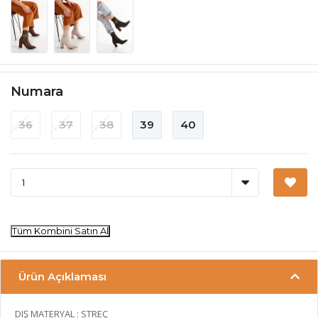
Numara
36
37
38
39
40
Tüm Kombini Satın Al
Ürün Açıklaması
DIŞ MATERYAL : STREÇ