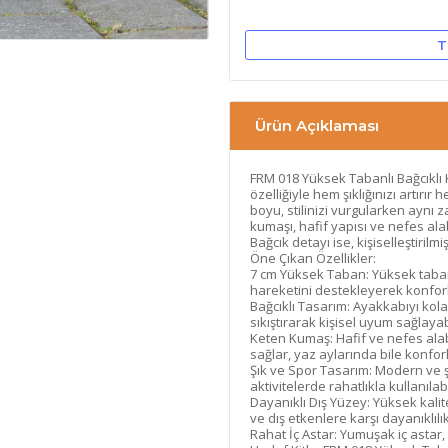
T
Ürün Açıklaması
FRM 018 Yüksek Tabanlı Bağcıklı
özelliğiyle hem şıklığınızı artırı
boyu, stilinizi vurgularken aynı
kumaşı, hafif yapısı ve nefes alabi
Bağcık detayı ise, kişiselleştirilm
Öne Çıkan Özellikler:
7 cm Yüksek Taban:
Yüksek taban,
hareketini destekleyerek konforl
Bağcıklı Tasarım:
Ayakkabıyı kolayc
sıkıştırarak kişisel uyum sağlayabi
Keten Kumaş:
Hafif ve nefes ala
sağlar, yaz aylarında bile konfor
Şık ve Spor Tasarım:
Modern ve şı
aktivitelerde rahatlıkla kullanılabi
Dayanıklı Dış Yüzey:
Yüksek kalite
ve dış etkenlere karşı dayanıklılı
Rahat İç Astar:
Yumuşak iç astar, 