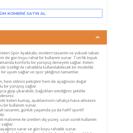
ÜM KOMBINI SATIN AL
 Keten Spor Ayakkabı, modern tasarımı ve yüksek taban
r hem de gün boyu rahat bir kullanım sunar. 7 cm'lik topuk
 zamanda konforlu bir yürüyüş deneyimi sağlar. Keten
lir özelliği ile rahatlıkla kullanılabilecek bir modeldir.
iş bir uyum sağlar ve spor şıklığınızı tamamlar.
 hem stilinizi pekiştirir hem de ayağınızın doğal
u bir yürüyüş sağlar.
a giyip çıkarabilir, bağcıkları istediğiniz şekilde
lirsiniz.
bilir keten kumaş, ayaklarınızın rahatça hava almasını
lu bir kullanım sunar.
k tasarımı, günlük yaşamda ya da hafif sportif
lir.
li malzeme ile üretilen dış yüzey, uzun süreli kullanım
k sağlar.
ayağınızı sarar ve gün boyu rahatlık sunar.