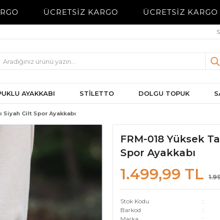
GO
ÜCRETSİZ KARGO
ÜCRETSİZ KARGO
S
UKLU AYAKKABI
STİLETTO
DOLGU TOPUK
S
 Siyah Cilt Spor Ayakkabı
FRM-018 Yüksek Tab
Spor Ayakkabı
1.499,99 TL
1.9
Stok Kodu
Barkod
Marka