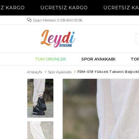
 KARGO
ÜCRETSİZ KARGO
ÜCRETSİZ KAR
Çağrı Merkezi: 0 536 840 05 96
TÜM ÜRÜNLER
SPOR AYAKKABI
TOP
FRM-018 Yüksek Tabanlı Bağcıklı
Anasayfa
Spor Ayakkabı