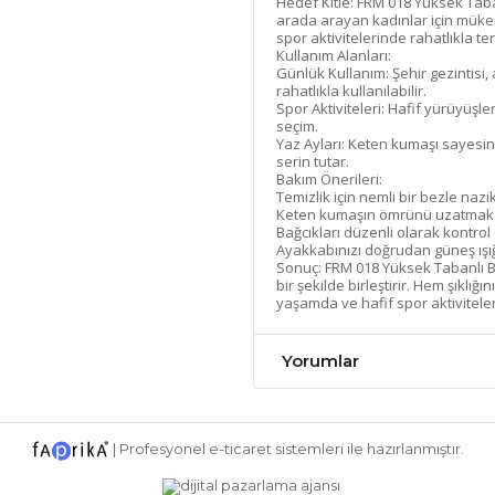
Hedef Kitle:
FRM 018 Yüksek Tabanl
arada arayan kadınlar için müke
spor aktivitelerinde rahatlıkla te
Kullanım Alanları:
Günlük Kullanım:
Şehir gezintisi, 
rahatlıkla kullanılabilir.
Spor Aktiviteleri:
Hafif yürüyüşler
seçim.
Yaz Ayları:
Keten kumaşı sayesinde
serin tutar.
Bakım Önerileri:
Temizlik için nemli bir bezle nazik
Keten kumaşın ömrünü uzatmak iç
Bağcıkları düzenli olarak kontrol
Ayakkabınızı doğrudan güneş ışığ
Sonuç:
FRM 018 Yüksek Tabanlı B
bir şekilde birleştirir. Hem şıklığ
yaşamda ve hafif spor aktiviteler
Yorumlar
|
Profesyonel
e-ticaret
sistemleri ile hazırlanmıştır.