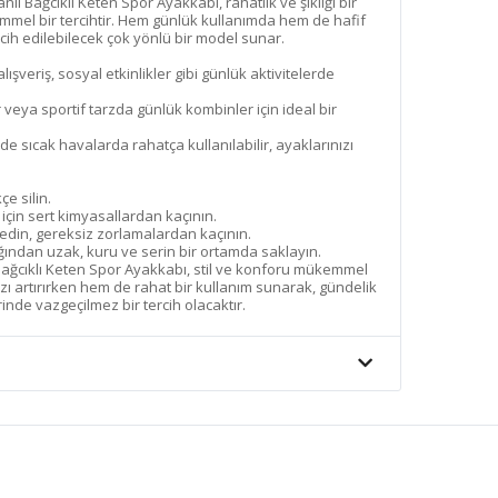
ı Bağcıklı Keten Spor Ayakkabı, rahatlık ve şıklığı bir
mmel bir tercihtir. Hem günlük kullanımda hem de hafif
rcih edilebilecek çok yönlü bir model sunar.
alışveriş, sosyal etkinlikler gibi günlük aktivitelerde
 veya sportif tarzda günlük kombinler için ideal bir
 sıcak havalarda rahatça kullanılabilir, ayaklarınızı
çe silin.
in sert kimyasallardan kaçının.
 edin, gereksiz zorlamalardan kaçının.
ından uzak, kuru ve serin bir ortamda saklayın.
ağcıklı Keten Spor Ayakkabı, stil ve konforu mükemmel
ınızı artırırken hem de rahat bir kullanım sunarak, gündelik
inde vazgeçilmez bir tercih olacaktır.