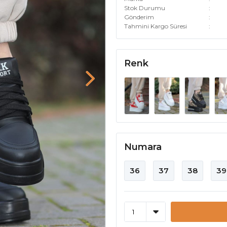
Stok Durumu
Gönderim
Tahmini Kargo Süresi
Renk
Numara
36
37
38
39