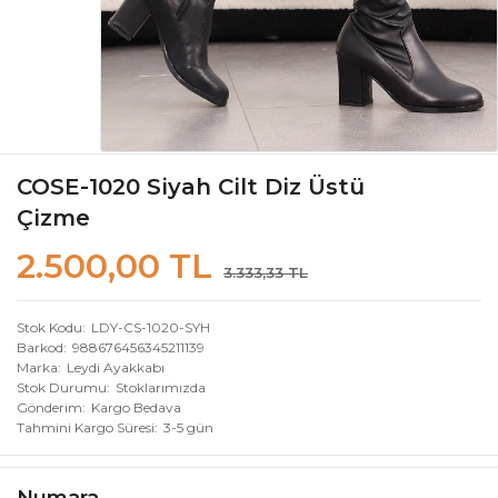
COSE-1020 Siyah Cilt Diz Üstü
Çizme
2.500,00 TL
3.333,33 TL
Stok Kodu
LDY-CS-1020-SYH
Barkod
988676456345211139
Marka
Leydi Ayakkabı
Stok Durumu
Stoklarımızda
Gönderim
Kargo Bedava
Tahmini Kargo Süresi
3-5 gün
Numara