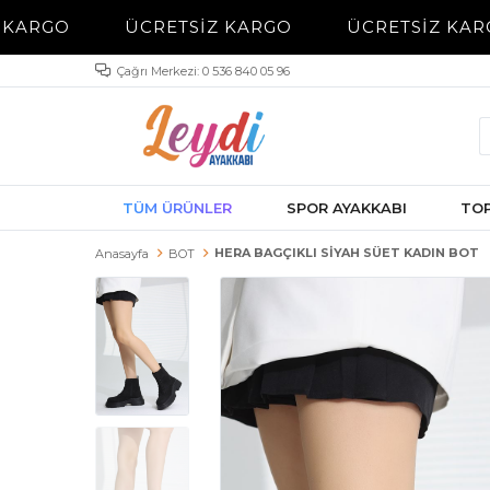
KARGO
ÜCRETSİZ KARGO
ÜCRETSİZ KAR
Çağrı Merkezi: 0 536 840 05 96
TÜM ÜRÜNLER
SPOR AYAKKABI
TOP
HERA BAGÇIKLI SİYAH SÜET KADIN BOT
Anasayfa
BOT