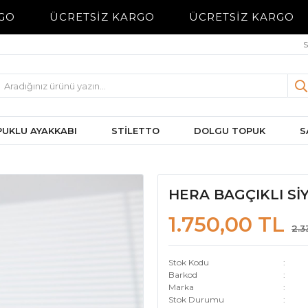
GO
ÜCRETSİZ KARGO
ÜCRETSİZ KARGO
S
UKLU AYAKKABI
STİLETTO
DOLGU TOPUK
S
HERA BAGÇIKLI Sİ
1.750,00 TL
2.3
Stok Kodu
Barkod
Marka
Stok Durumu