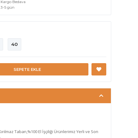
Kargo Bedava
3-5 gün
40
SEPETE EKLE
 Kırılmaz Taban,%100 El İşçiliği Ürünlerimiz Yerli ve Son
.