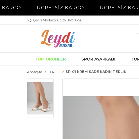
 KARGO
ÜCRETSİZ KARGO
ÜCRETSİZ KAR
Çağrı Merkezi: 0 536 840 05 96
TÜM ÜRÜNLER
SPOR AYAKKABI
TOP
SP-01 KREM SADE KADIN TERLİK
Anasayfa
TERLİK