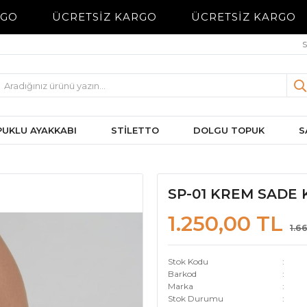
GO
ÜCRETSİZ KARGO
ÜCRETSİZ KARGO
S
UKLU AYAKKABI
STİLETTO
DOLGU TOPUK
S
SP-01 KREM SADE 
1.250,00 TL
1.6
Stok Kodu
Barkod
Marka
Stok Durumu