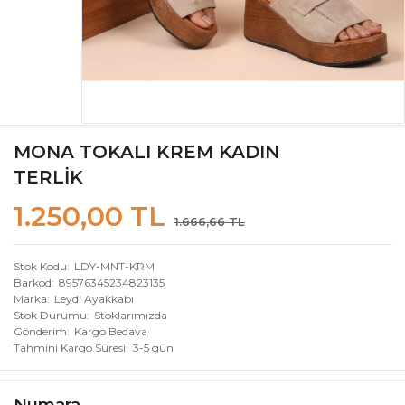
MONA TOKALI KREM KADIN
TERLİK
1.250,00 TL
1.666,66 TL
Stok Kodu
LDY-MNT-KRM
Barkod
89576345234823135
Marka
Leydi Ayakkabı
Stok Durumu
Stoklarımızda
Gönderim
Kargo Bedava
Tahmini Kargo Süresi
3-5 gün
Numara