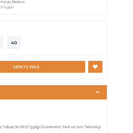
Kargo Bedava
3-5 gün
40
SEPETE EKLE
az Taban,%100 El İşçiliği Ürünlerimiz Yerli ve Son Teknoloji