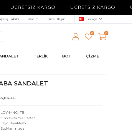
ÜCRETSİZ KARGO
ÜCRETSİZ KARGO
Ü
ipariş Takibi
Yardım
Bize Ulaşın
Türkçe
0
0
ANDALET
TERLİK
BOT
ÇİZME
ABA SANDALET
66,66 TL
LDY-MNO-TB
5168914747932148319
Leydi Ayakkabı
Stoklarımızda