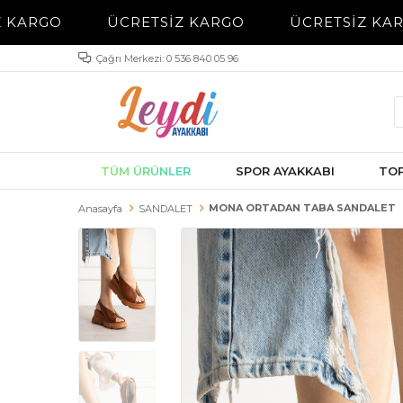
 KARGO
ÜCRETSİZ KARGO
ÜCRETSİZ KAR
Çağrı Merkezi: 0 536 840 05 96
TÜM ÜRÜNLER
SPOR AYAKKABI
TOP
MONA ORTADAN TABA SANDALET
Anasayfa
SANDALET