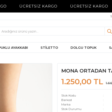
GO
ÜCRETSİZ KARGO
ÜCRETSİZ KARGO
S
UKLU AYAKKABI
STİLETTO
DOLGU TOPUK
S
MONA ORTADAN T
1.250,00 TL
1.6
Stok Kodu
Barkod
Marka
Stok Durumu