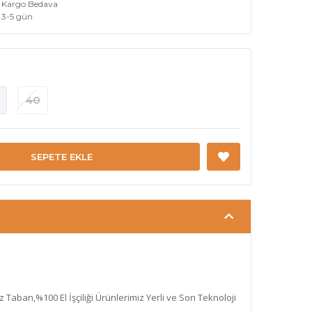
Kargo Bedava
3-5 gün
40
SEPETE EKLE
az Taban,%100 El İşçiliği Ürünlerimiz Yerli ve Son Teknoloji