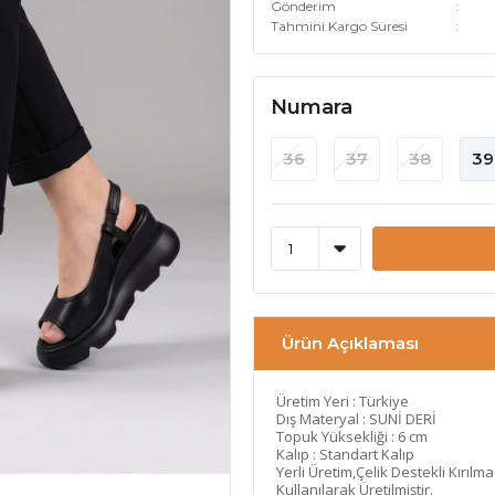
Gönderim
Tahmini Kargo Süresi
Numara
36
37
38
39
Ürün Açıklaması
Üretim Yeri : Türkiye
Dış Materyal : SUNİ DERİ
Topuk Yüksekliği : 6 cm
Kalıp : Standart Kalıp
Yerli Üretim,Çelik Destekli Kırılm
Kullanılarak Üretilmiştir.