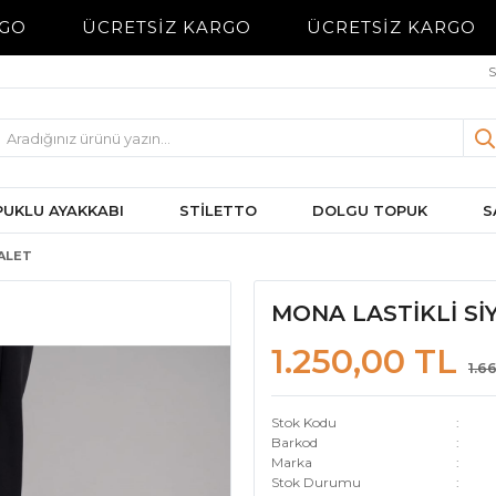
GO
ÜCRETSİZ KARGO
ÜCRETSİZ KARGO
S
UKLU AYAKKABI
STİLETTO
DOLGU TOPUK
S
DALET
MONA LASTİKLİ Sİ
1.250,00 TL
1.6
Stok Kodu
Barkod
Marka
Stok Durumu