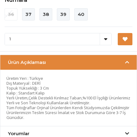
36
37
38
39
40
Ürün Açıklaması
Üretim Yeri : Türkiye
Dış Materyal : DERİ
Topuk Yüksekliği : 3 Cm
Kalıp : Standart Kalıp
Yerli Üretim,Çelik Destekli Kırılmaz Taban,%100 El İşçiliği Ürünlerimiz
Yerli ve Son Teknoloji Kullanılarak Üretilmiştir.
Tüm Fotoğraflar Orjinal Ürünlerden Kendi Stüdyomuzda Çekilmiştir
Ürünlerimizin Teslim Süresi İmalat ve Stok Durumuna Göre 3-7 İş
Günüdür.
Yorumlar