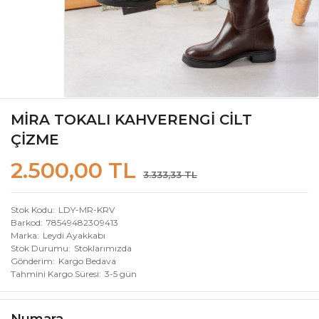
MİRA TOKALI KAHVERENGİ CİLT
ÇİZME
2.500,00 TL
3.333,33 TL
Stok Kodu
LDY-MR-KRV
Barkod
78549482309413
Marka
Leydi Ayakkabı
Stok Durumu
Stoklarımızda
Gönderim
Kargo Bedava
Tahmini Kargo Süresi
3-5 gün
Numara