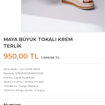
MAYA BÜYÜK TOKALI KREM
TERLİK
950,00 TL
1.266,66 TL
Stok Kodu
LDY-MYB-KRM
Barkod
67895095348503231
Marka
Leydi Ayakkabı
Stok Durumu
Stoklarımızda
Gönderim
Kargo Bedava
Tahmini Kargo Süresi
3-5 gün
Numara