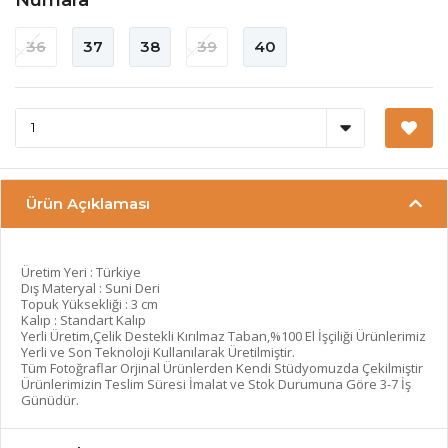
36
37
38
39
40
Ürün Açıklaması
Üretim Yeri : Türkiye
Dış Materyal : Suni Deri
Topuk Yüksekliği : 3 cm
Kalıp : Standart Kalıp
Yerli Üretim,Çelik Destekli Kırılmaz Taban,%100 El İşçiliği Ürünlerimiz
Yerli ve Son Teknoloji Kullanılarak Üretilmiştir.
Tüm Fotoğraflar Orjinal Ürünlerden Kendi Stüdyomuzda Çekilmiştir
Ürünlerimizin Teslim Süresi İmalat ve Stok Durumuna Göre 3-7 İş
Günüdür.