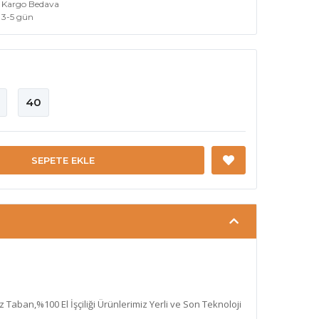
Kargo Bedava
3-5 gün
40
SEPETE EKLE
az Taban,%100 El İşçiliği Ürünlerimiz Yerli ve Son Teknoloji