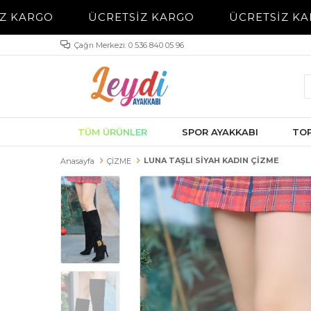
Z KARGO
ÜCRETSİZ KARGO
ÜCRETSİZ KA
Çağrı Merkezi: 0 536 840 05 96
TÜM ÜRÜNLER
SPOR AYAKKABI
TOP
LUNA TAŞLI SİYAH KADIN ÇİZME
Anasayfa
ÇİZME