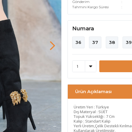
Gönderim
Tahmini Kargo Süresi
Numara
36
37
38
39
Ürün Açıklaması
Üretim Yeri : Türkiye
Dış Materyal : SÜET
Topuk Yüksekliği : 7 Cm
Kalıp : Standart Kalıp
Yerli Üretim,Çelik Destekli Kırılm
Kullanılarak Üretilmiştir.