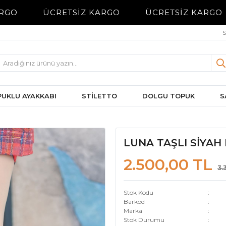
RGO
ÜCRETSİZ KARGO
ÜCRETSİZ KARGO
S
UKLU AYAKKABI
STİLETTO
DOLGU TOPUK
S
LUNA TAŞLI SİYAH
2.500,00 TL
3.
Stok Kodu
Barkod
Marka
Stok Durumu