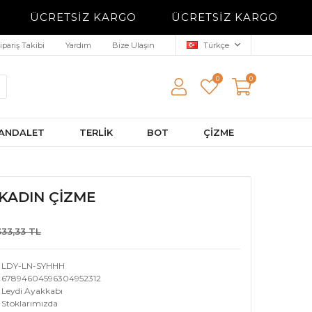
ÜCRETSİZ KARGO
ÜCRETSİZ KARGO
ipariş Takibi
Yardım
Bize Ulaşın
Türkçe
0
0
ANDALET
TERLİK
BOT
ÇİZME
 KADIN ÇİZME
333,33 TL
LDY-LN-SYHHH
67894604596304952312
Leydi Ayakkabı
Stoklarımızda