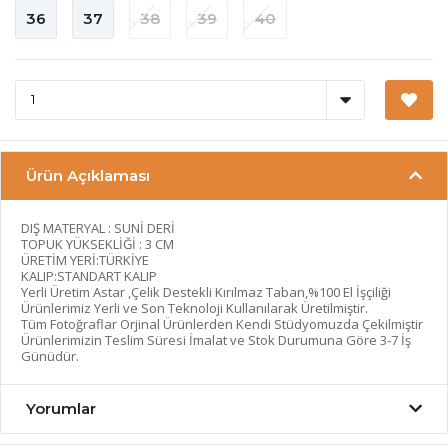
36
37
38
39
40
Ürün Açıklaması
DIŞ MATERYAL : SUNİ DERİ
TOPUK YÜKSEKLİĞİ : 3 CM
ÜRETİM YERİ:TÜRKİYE
KALIP:STANDART KALIP
Yerli Üretim Astar ,Çelik Destekli Kırılmaz Taban,%100 El İşçiliği
Ürünlerimiz Yerli ve Son Teknoloji Kullanılarak Üretilmiştir.
Tüm Fotoğraflar Orjinal Ürünlerden Kendi Stüdyomuzda Çekilmiştir
Ürünlerimizin Teslim Süresi İmalat ve Stok Durumuna Göre 3-7 İş
Günüdür.
Yorumlar