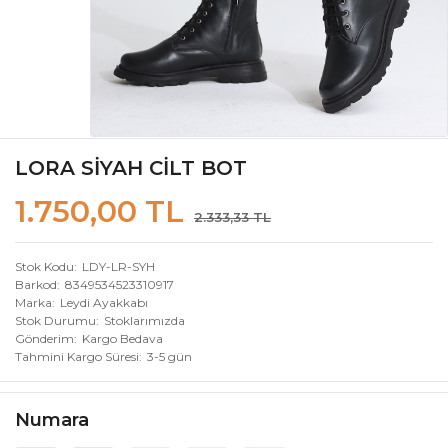
LORA SİYAH CİLT BOT
1.750,00 TL
2.333,33 TL
Stok Kodu
LDY-LR-SYH
Barkod
8349534523310917
Marka
Leydi Ayakkabı
Stok Durumu
Stoklarımızda
Gönderim
Kargo Bedava
Tahmini Kargo Süresi
3-5 gün
Numara