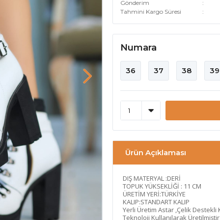
Gönderim
Tahmini Kargo Süresi
Numara
36
37
38
39
Ürün Açıklaması
DIŞ MATERYAL :DERİ
TOPUK YÜKSEKLİĞİ : 11 CM
ÜRETİM YERİ:TÜRKİYE
KALIP:STANDART KALIP
Yerli Üretim Astar ,Çelik Destekli
Teknoloji Kullanılarak Üretilmiştir