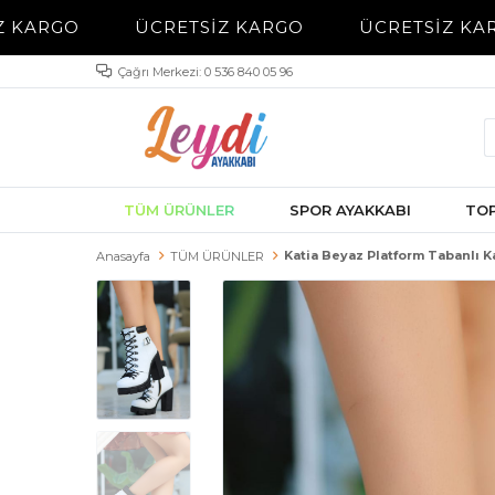
 KARGO
ÜCRETSİZ KARGO
ÜCRETSİZ KAR
Çağrı Merkezi: 0 536 840 05 96
TÜM ÜRÜNLER
SPOR AYAKKABI
TOP
Katia Beyaz Platform Tabanlı K
Anasayfa
TÜM ÜRÜNLER