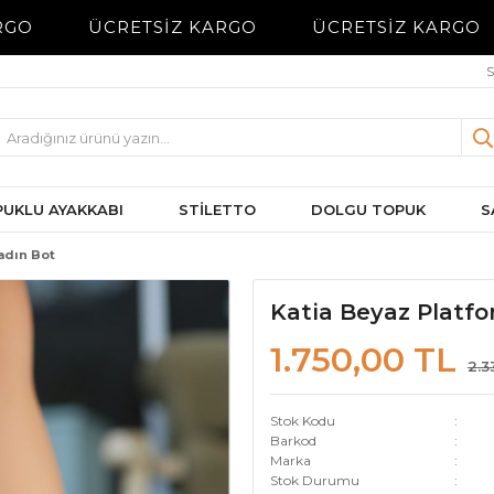
GO
ÜCRETSİZ KARGO
ÜCRETSİZ KARGO
S
UKLU AYAKKABI
STİLETTO
DOLGU TOPUK
S
adın Bot
Katia Beyaz Platfo
1.750,00 TL
2.3
Stok Kodu
Barkod
Marka
Stok Durumu