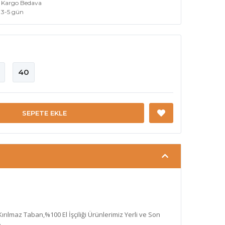
Kargo Bedava
3-5 gün
40
SEPETE EKLE
 Kırılmaz Taban,%100 El İşçiliği Ürünlerimiz Yerli ve Son
.