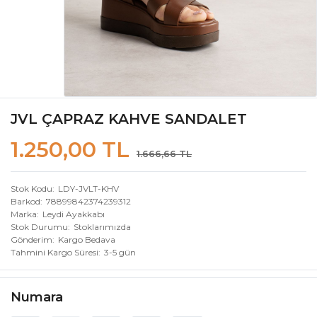
JVL ÇAPRAZ KAHVE SANDALET
1.250,00 TL
1.666,66 TL
Stok Kodu
LDY-JVLT-KHV
Barkod
78899842374239312
Marka
Leydi Ayakkabı
Stok Durumu
Stoklarımızda
Gönderim
Kargo Bedava
Tahmini Kargo Süresi
3-5 gün
Numara