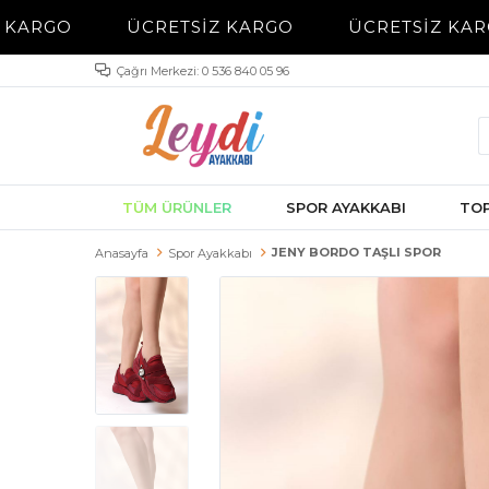
 KARGO
ÜCRETSİZ KARGO
ÜCRETSİZ KAR
Çağrı Merkezi: 0 536 840 05 96
TÜM ÜRÜNLER
SPOR AYAKKABI
TOP
JENY BORDO TAŞLI SPOR
Anasayfa
Spor Ayakkabı