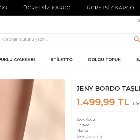
GO
ÜCRETSİZ KARGO
ÜCRETSİZ KARGO
S
UKLU AYAKKABI
STİLETTO
DOLGU TOPUK
S
JENY BORDO TAŞL
1.499,99 TL
1.9
Stok Kodu
Barkod
Marka
Stok Durumu