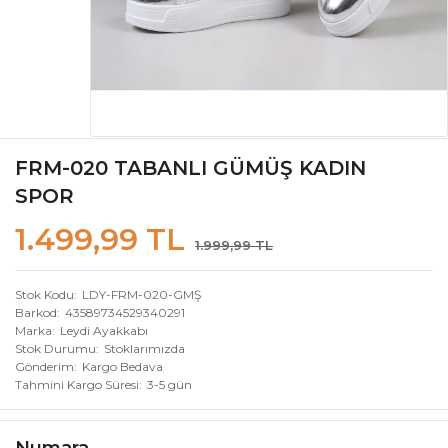
FRM-020 TABANLI GÜMÜŞ KADIN
SPOR
1.499,99 TL
1.999,99 TL
Stok Kodu
LDY-FRM-020-GMŞ
Barkod
43589734529340291
Marka
Leydi Ayakkabı
Stok Durumu
Stoklarımızda
Gönderim
Kargo Bedava
Tahmini Kargo Süresi
3-5 gün
Numara