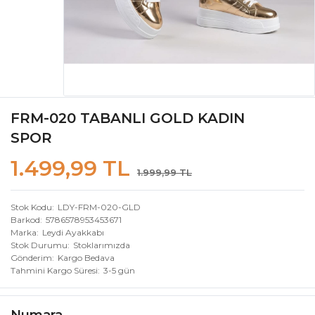
FRM-020 TABANLI GOLD KADIN
SPOR
1.499,99 TL
1.999,99 TL
Stok Kodu
LDY-FRM-020-GLD
Barkod
5786578953453671
Marka
Leydi Ayakkabı
Stok Durumu
Stoklarımızda
Gönderim
Kargo Bedava
Tahmini Kargo Süresi
3-5 gün
Numara