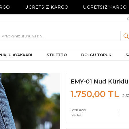
RGO
ÜCRETSİZ KARGO
ÜCRETSİZ KARGO
S
UKLU AYAKKABI
STİLETTO
DOLGU TOPUK
S
EMY-01 Nud Kürklü
1.750,00 TL
2.3
Stok Kodu
Marka