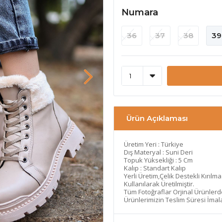
Numara
36
37
38
39
Ürün Açıklaması
Üretim Yeri : Türkiye
Dış Materyal : Suni Deri
Topuk Yüksekliği : 5 Cm
Kalıp : Standart Kalıp
Yerli Üretim,Çelik Destekli Kırılm
Kullanılarak Üretilmiştir.
Tüm Fotoğraflar Orjinal Ürünler
Ürünlerimizin Teslim Süresi İma