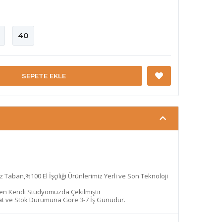
40
SEPETE EKLE
az Taban,%100 El İşçiliği Ürünlerimiz Yerli ve Son Teknoloji
den Kendi Stüdyomuzda Çekilmiştir
lat ve Stok Durumuna Göre 3-7 İş Günüdür.