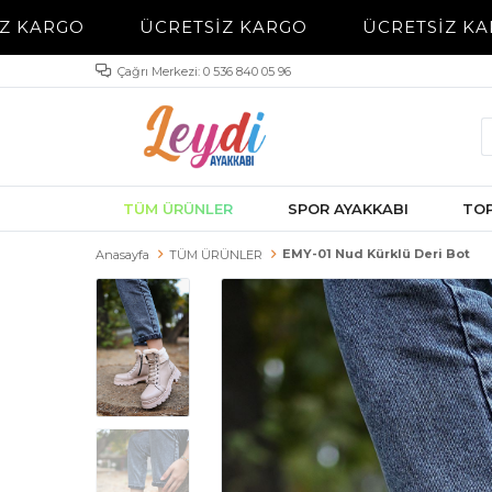
Z KARGO
ÜCRETSİZ KARGO
ÜCRETSİZ KA
Çağrı Merkezi: 0 536 840 05 96
TÜM ÜRÜNLER
SPOR AYAKKABI
TOP
EMY-01 Nud Kürklü Deri Bot
Anasayfa
TÜM ÜRÜNLER