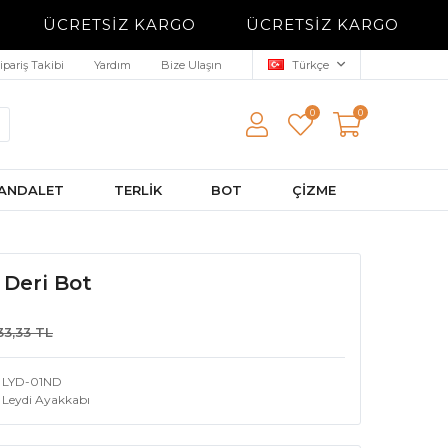
ÜCRETSİZ KARGO
ÜCRETSİZ KARGO
ipariş Takibi
Yardım
Bize Ulaşın
Türkçe
0
0
ANDALET
TERLİK
BOT
ÇİZME
 Deri Bot
33,33 TL
LYD-01ND
Leydi Ayakkabı