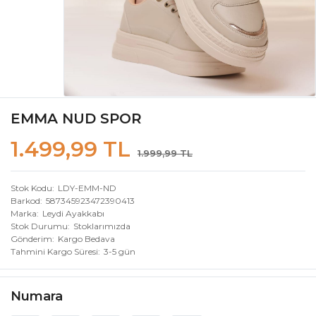
EMMA NUD SPOR
1.499,99 TL
1.999,99 TL
Stok Kodu
LDY-EMM-ND
Barkod
587345923472390413
Marka
Leydi Ayakkabı
Stok Durumu
Stoklarımızda
Gönderim
Kargo Bedava
Tahmini Kargo Süresi
3-5 gün
Numara